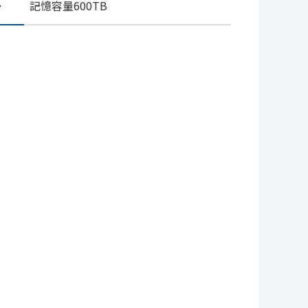
ー
記憶容量600TB