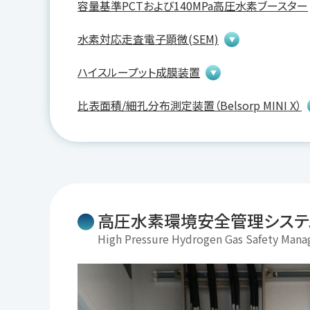
容量基準PCTおよび140MPa高圧水素ブースター
水素対応走査電子顕微(SEM)
ハイスループット成膜装置
比表面積/細孔分布測定装置（Belsorp MINI X）
高圧水素環境安全管理システ
High Pressure Hydrogen Gas Safety Man