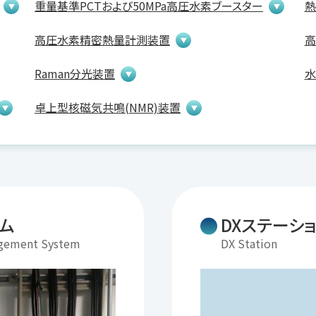
重量基準PCTおよび50MPa高圧水素ブースター
熱
高圧水素精密熱量計測装置
高
Raman分光装置
水
卓上型核磁気共鳴(NMR)装置
ム
DXステーシ
agement System
DX Station