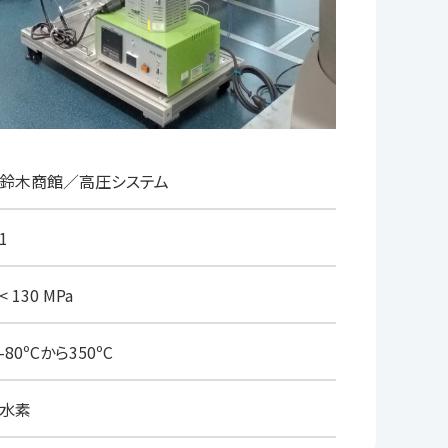
鈴木商館／高圧システム
1
< 130 MPa
-80ºCから350ºC
水素