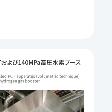
Tおよび140MPa高圧水素ブース
lled PCT apparatus (volumetric technique)
hydrogen gas booster