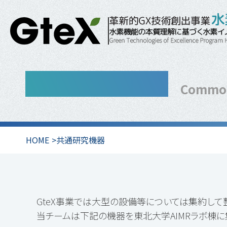
共通研究機器
Common
HOME
共通研究機器
GteX事業では大型の設備等については集約して
当チームは下記の機器を東北大学AIMRラボ棟