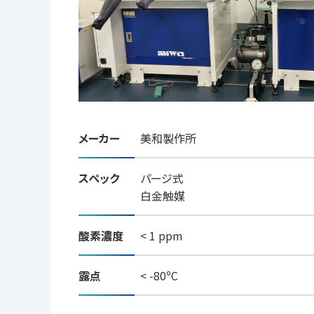
メーカー
美和製作所
スペック
パージ式
白金触媒
酸素濃度
< 1 ppm
露点
< -80ºC